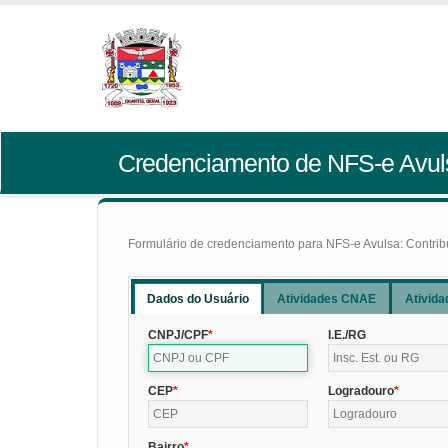
Credenciamento de NFS-e Avul
Formulário de credenciamento para NFS-e Avulsa: Contribui
Dados do Usuário
Atividades CNAE
Ativida
CNPJ/CPF
I.E./RG
CEP
Logradouro
Bairro